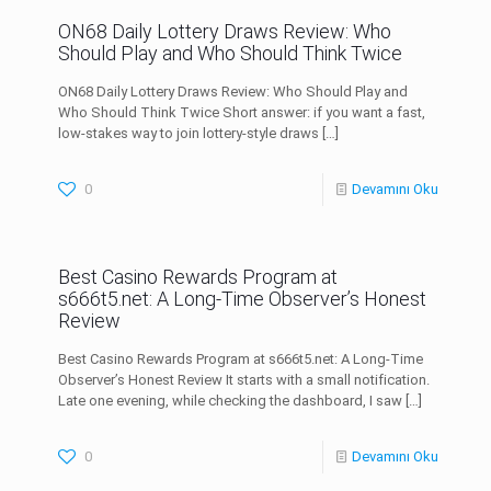
ON68 Daily Lottery Draws Review: Who
Should Play and Who Should Think Twice
ON68 Daily Lottery Draws Review: Who Should Play and
Who Should Think Twice Short answer: if you want a fast,
low-stakes way to join lottery-style draws
[…]
0
Devamını Oku
Best Casino Rewards Program at
s666t5.net: A Long-Time Observer’s Honest
Review
Best Casino Rewards Program at s666t5.net: A Long-Time
Observer’s Honest Review It starts with a small notification.
Late one evening, while checking the dashboard, I saw
[…]
0
Devamını Oku