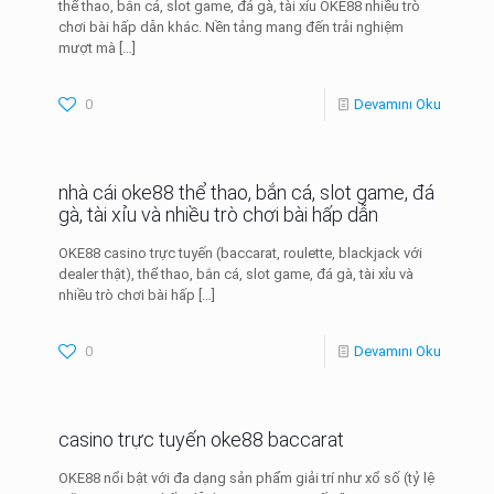
thể thao, bắn cá, slot game, đá gà, tài xỉu OKE88 nhiều trò
chơi bài hấp dẫn khác. Nền tảng mang đến trải nghiệm
mượt mà
[…]
0
Devamını Oku
nhà cái oke88 thể thao, bắn cá, slot game, đá
gà, tài xỉu và nhiều trò chơi bài hấp dẫn
OKE88 casino trực tuyến (baccarat, roulette, blackjack với
dealer thật), thể thao, bắn cá, slot game, đá gà, tài xỉu và
nhiều trò chơi bài hấp
[…]
0
Devamını Oku
casino trực tuyến oke88 baccarat
OKE88 nổi bật với đa dạng sản phẩm giải trí như xổ số (tỷ lệ