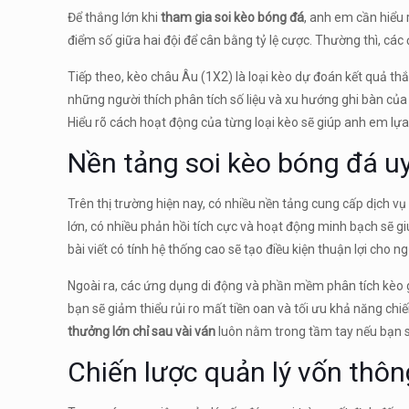
Để thắng lớn khi
tham gia soi kèo bóng đá
, anh em cần hiểu 
điểm số giữa hai đội để cân bằng tỷ lệ cược. Thường thì, c
Tiếp theo, kèo châu Âu (1X2) là loại kèo dự đoán kết quả thắ
những người thích phân tích số liệu và xu hướng ghi bàn của 
Hiểu rõ cách hoạt động của từng loại kèo sẽ giúp anh em lự
Nền tảng soi kèo bóng đá uy
Trên thị trường hiện nay, có nhiều nền tảng cung cấp dịch v
lớn, có nhiều phản hồi tích cực và hoạt động minh bạch sẽ g
bài viết có tính hệ thống cao sẽ tạo điều kiện thuận lợi cho 
Ngoài ra, các ứng dụng di động và phần mềm phân tích kèo giú
bạn sẽ giảm thiểu rủi ro mất tiền oan và tối ưu khả năng ch
thưởng lớn chỉ sau vài ván
luôn nằm trong tầm tay nếu bạn 
Chiến lược quản lý vốn thôn