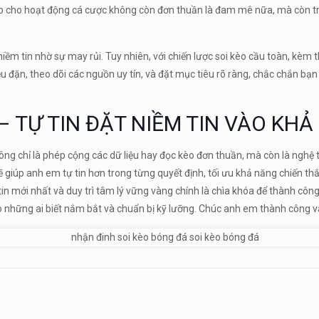
iúp cho hoạt động cá cược không còn đơn thuần là đam mê nữa, mà còn t
iềm tin nhờ sự may rủi. Tuy nhiên, với chiến lược soi kèo cầu toàn, kèm 
ều đặn, theo dõi các nguồn uy tín, và đặt mục tiêu rõ ràng, chắc chắn 
I – TỰ TIN ĐẶT NIỀM TIN VÀO K
ng chỉ là phép cộng các dữ liệu hay đọc kèo đơn thuần, mà còn là nghệ th
ẽ giúp anh em tự tin hơn trong từng quyết định, tối ưu khả năng chiến th
tin mới nhất và duy trì tâm lý vững vàng chính là chìa khóa để thành cô
những ai biết nắm bắt và chuẩn bị kỹ lưỡng. Chúc anh em thành công và