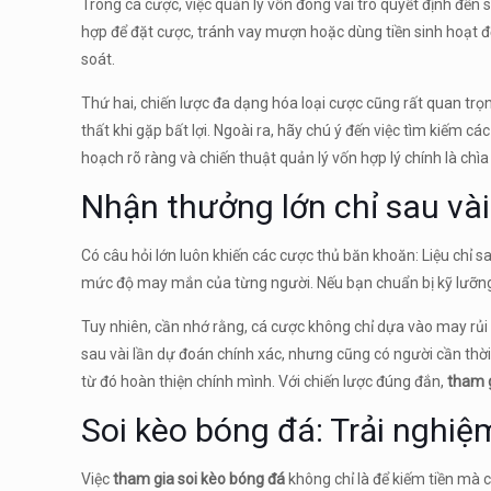
Trong cá cược, việc quản lý vốn đóng vai trò quyết định đến
hợp để đặt cược, tránh vay mượn hoặc dùng tiền sinh hoạt để
soát.
Thứ hai, chiến lược đa dạng hóa loại cược cũng rất quan t
thất khi gặp bất lợi. Ngoài ra, hãy chú ý đến việc tìm kiếm cá
hoạch rõ ràng và chiến thuật quản lý vốn hợp lý chính là chì
Nhận thưởng lớn chỉ sau vài 
Có câu hỏi lớn luôn khiến các cược thủ băn khoăn: Liệu chỉ 
mức độ may mắn của từng người. Nếu bạn chuẩn bị kỹ lưỡng, x
Tuy nhiên, cần nhớ rằng, cá cược không chỉ dựa vào may rủi 
sau vài lần dự đoán chính xác, nhưng cũng có người cần thờ
từ đó hoàn thiện chính mình. Với chiến lược đúng đắn,
tham g
Soi kèo bóng đá: Trải nghiệm 
Việc
tham gia soi kèo bóng đá
không chỉ là để kiếm tiền mà c