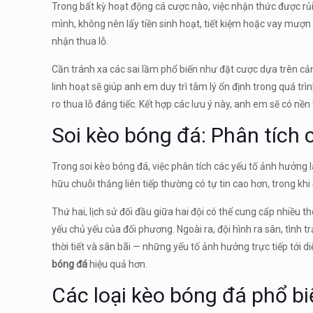
Trong bất kỳ hoạt động cá cược nào, việc nhận thức được rủi
mình, không nên lấy tiền sinh hoạt, tiết kiệm hoặc vay mượn 
nhận thua lỗ.
Cần tránh xa các sai lầm phổ biến như đặt cược dựa trên cảm 
linh hoạt sẽ giúp anh em duy trì tâm lý ổn định trong quá trìn
ro thua lỗ đáng tiếc. Kết hợp các lưu ý này, anh em sẽ có nề
Soi kèo bóng đá: Phân tích 
Trong soi kèo bóng đá, việc phân tích các yếu tố ảnh hưởng 
hữu chuỗi thắng liên tiếp thường có tự tin cao hơn, trong k
Thứ hai, lịch sử đối đầu giữa hai đội có thể cung cấp nhiều
yếu chủ yếu của đối phương. Ngoài ra, đội hình ra sân, tình 
thời tiết và sân bãi — những yếu tố ảnh hưởng trực tiếp tới
bóng đá
hiệu quả hơn.
Các loại kèo bóng đá phổ b