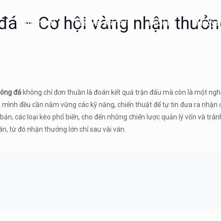
đá – Cơ hội vàng nhận thưởn
Kurumsal
Faaliyet Alanları
Projeler
Medya
bóng đá
không chỉ đơn thuần là đoán kết quả trận đấu mà còn là một nghệ t
nh đều cần nắm vững các kỹ năng, chiến thuật để tự tin đưa ra nhận địn
bản, các loại kèo phổ biến, cho đến những chiến lược quản lý vốn và trán
, từ đó nhận thưởng lớn chỉ sau vài ván.