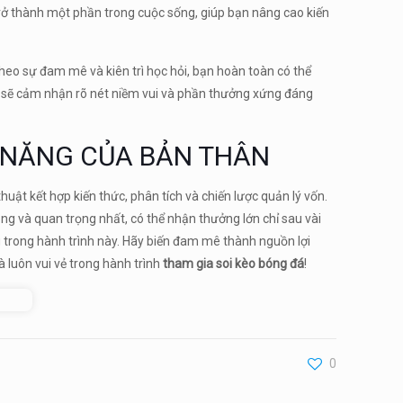
rở thành một phần trong cuộc sống, giúp bạn nâng cao kiến
theo sự đam mê và kiên trì học hỏi, bạn hoàn toàn có thể
bạn sẽ cảm nhận rõ nét niềm vui và phần thưởng xứng đáng
HẢ NĂNG CỦA BẢN THÂN
uật kết hợp kiến thức, phân tích và chiến lược quản lý vốn.
ắng và quan trọng nhất, có thể nhận thưởng lớn chỉ sau vài
ng trong hành trình này. Hãy biến đam mê thành nguồn lợi
 luôn vui vẻ trong hành trình
tham gia soi kèo bóng đá
!
0