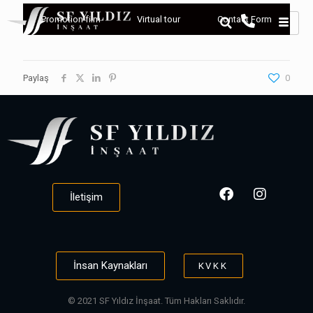
Promotion film
Virtual tour
Contact Form
Paylaş
0
İletişim
İnsan Kaynakları
KVKK
© 2021 SF Yıldız İnşaat. Tüm Hakları Saklıdır.