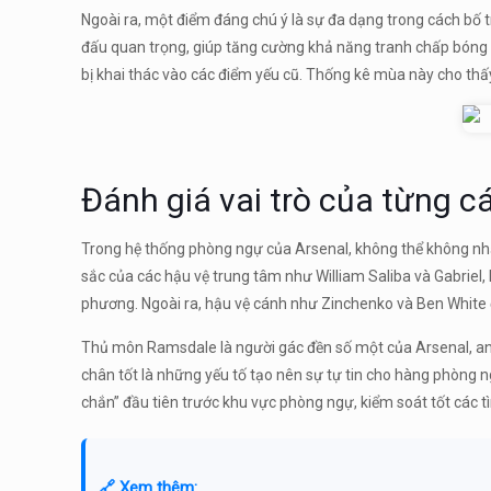
Ngoài ra, một điểm đáng chú ý là sự đa dạng trong cách bố 
đấu quan trọng, giúp tăng cường khả năng tranh chấp bóng v
bị khai thác vào các điểm yếu cũ. Thống kê mùa này cho thấy
Đánh giá vai trò của từng 
Trong hệ thống phòng ngự của Arsenal, không thể không nhắc
sắc của các hậu vệ trung tâm như William Saliba và Gabriel,
phương. Ngoài ra, hậu vệ cánh như Zinchenko và Ben White đ
Thủ môn Ramsdale là người gác đền số một của Arsenal, anh
chân tốt là những yếu tố tạo nên sự tự tin cho hàng phòng n
chắn” đầu tiên trước khu vực phòng ngự, kiểm soát tốt các 
🔗 Xem thêm: