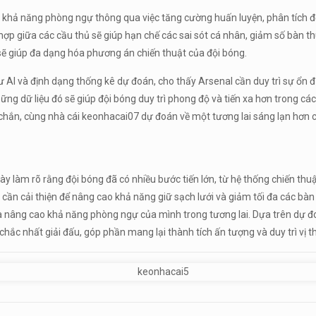
khả năng phòng ngự thông qua việc tăng cường huấn luyện, phân tích đối 
 hợp giữa các cầu thủ sẽ giúp hạn chế các sai sót cá nhân, giảm số bàn
sẽ giúp đa dạng hóa phương án chiến thuật của đội bóng.
hư AI và định dạng thống kê dự đoán, cho thấy Arsenal cần duy trì sự ổn đ
 dữ liệu đó sẽ giúp đội bóng duy trì phong độ và tiến xa hơn trong các 
 chắn, cùng nhà cái keonhacai07 dự đoán về một tương lai sáng lạn hơn
 làm rõ rằng đội bóng đã có nhiều bước tiến lớn, từ hệ thống chiến thuậ
cần cải thiện để nâng cao khả năng giữ sạch lưới và giảm tối đa các bàn t
ì và nâng cao khả năng phòng ngự của mình trong tương lai. Dựa trên dự 
ắc nhất giải đấu, góp phần mang lại thành tích ấn tượng và duy trì vị t