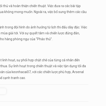
thủ và hoàn thiện chiến thuật. Việc đưa ra các bài tập
 thua không mong muốn. Ngoài ra, việc bổ sung thêm các cầu
ịnh trong đội hình do ảnh hưởng từ lịch thi đấu dày đặc. Việc
mùa giải tới. Với sự quyết tâm và chiến lược đúng đắn,
 cho hàng phòng ngự của “Pháo thủ”.
t linh hoạt, sự phối hợp chặt chẽ của từng cá nhân đến
hua. Sự linh hoạt trong chiến thuật và việc tận dụng tối đa
đoán của keonhacai07, với các chiến lược phù hợp, Arsenal
hế cạnh tranh cao.