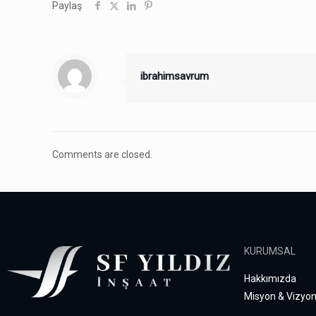
Paylaş
ibrahimsavrum
Comments are closed.
KURUMSAL
Hakkımızda
Misyon & Vizyo