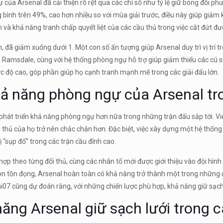
của Arsenal đã cải thiện rõ rệt qua các chỉ số như tỷ lệ giữ bóng đối ph
 bình trên 49%, cao hơn nhiều so với mùa giải trước, điều này giúp giảm
 và khả năng tranh chấp quyết liệt của các cầu thủ trong việc cắt đứt đ
 đã giảm xuống dưới 1. Một con số ấn tượng giúp Arsenal duy trì vị trí t
Ramsdale, cùng với hệ thống phòng ngự hỗ trợ giúp giảm thiểu các cú s
 độ cao, góp phần giúp họ cạnh tranh mạnh mẽ trong các giải đấu lớn.
hả năng phòng ngự của Arsenal tro
phát triển khả năng phòng ngự hơn nữa trong những trận đấu sắp tới. Vi
 thủ của họ trở nên chắc chắn hơn. Đặc biệt, việc xây dựng một hệ thống
 “sụp đổ” trong các trận cầu đỉnh cao.
hợp theo từng đối thủ, cùng các nhân tố mới được giới thiệu vào đội hình 
òn tồn đọng, Arsenal hoàn toàn có khả năng trở thành một trong những độ
acai07 cũng dự đoán rằng, với những chiến lược phù hợp, khả năng giữ sạc
ng Arsenal giữ sạch lưới trong cá