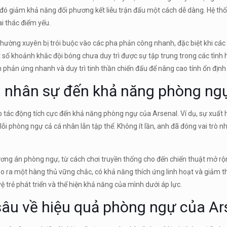
từ đó giảm khả năng đối phương kết liễu trận đấu một cách dễ dàng. Hệ t
ai thác điểm yếu.
hường xuyên bị trói buộc vào các pha phản công nhanh, đặc biệt khi các 
một số khoảnh khắc đội bóng chưa duy trì được sự tập trung trong các tì
n phản ứng nhanh và duy trì tinh thần chiến đấu để nâng cao tính ổn địn
i nhân sự đến khả năng phòng ng
o tác động tích cực đến khả năng phòng ngự của Arsenal. Ví dụ, sự xuất 
lỗi phòng ngự cả cá nhân lẫn tập thể. Không ít lần, anh đã đóng vai trò
ơng án phòng ngự, từ cách chơi truyền thống cho đến chiến thuật mở rộng
o ra một hàng thủ vững chắc, có khả năng thích ứng linh hoạt và giảm thi
ệ trẻ phát triển và thể hiện khả năng của mình dưới áp lực.
sâu về hiệu quả phòng ngự của Ar