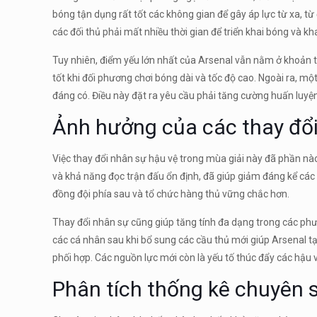
bóng tận dụng rất tốt các không gian để gây áp lực từ xa, 
các đối thủ phải mất nhiều thời gian để triển khai bóng và kh
Tuy nhiên, điểm yếu lớn nhất của Arsenal vẫn nằm ở khoản t
tốt khi đối phương chơi bóng dài và tốc độ cao. Ngoài ra, 
đáng có. Điều này đặt ra yêu cầu phải tăng cường huấn luyệ
Ảnh hưởng của các thay đổ
Việc thay đổi nhân sự hậu vệ trong mùa giải này đã phần nà
và khả năng đọc trận đấu ổn định, đã giúp giảm đáng kể các 
đồng đội phía sau và tổ chức hàng thủ vững chắc hơn.
Thay đổi nhân sự cũng giúp tăng tính đa dạng trong các phư
các cá nhân sau khi bổ sung các cầu thủ mới giúp Arsenal tạ
phối hợp. Các nguồn lực mới còn là yếu tố thúc đẩy các hậu v
Phân tích thống kê chuyên 